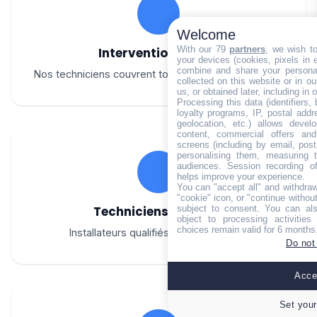
Welcome
With our 79
partners
, we wish t
Intervention rapide
your devices (cookies, pixels in em
combine and share your personal
Nos techniciens couvrent tout le canton de Bouligny
collected on this website or in o
us, or obtained later, including in 
Processing this data (identifiers,
loyalty programs, IP, postal add
geolocation, etc.) allows devel
content, commercial offers an
screens (including by email, pos
personalising them, measuring t
audiences. Session recording of
helps improve your experience.
You can "accept all" and withdraw
"cookie" icon, or "continue without
subject to consent. You can als
Techniciens certifiés
object to processing activitie
choices remain valid for 6 months
Installateurs qualifiés toutes marques
Do not
Accep
Set your