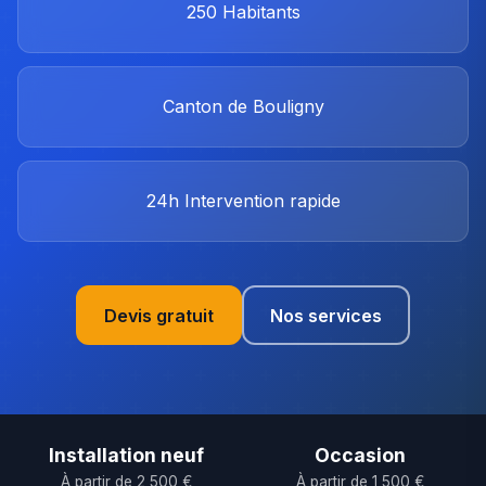
250
Habitants
Canton de Bouligny
24h
Intervention rapide
Devis gratuit
Nos services
Installation neuf
Occasion
À partir de 2 500 €
À partir de 1 500 €