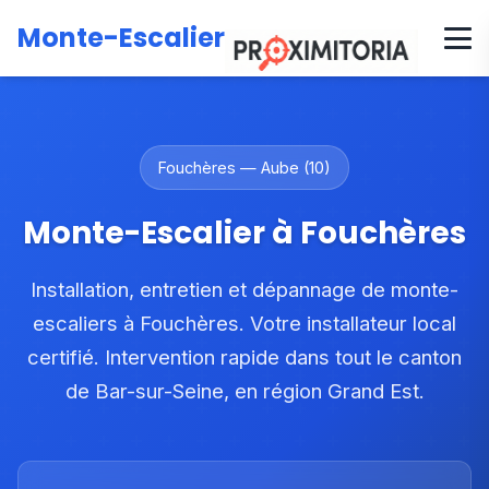
Accueil
Zones d'intervention
Grand Est
Aube
Monte-Escalier
Canton de Bar-sur-Seine
Fouchères
Fouchères — Aube (10)
Monte-Escalier à Fouchères
Installation, entretien et dépannage de monte-
escaliers à Fouchères. Votre installateur local
certifié. Intervention rapide dans tout le canton
de Bar-sur-Seine, en région Grand Est.