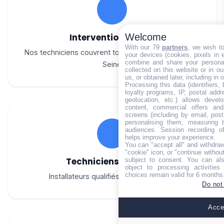
Welcome
Intervention rapide
With our 79
partners
, we wish t
Nos techniciens couvrent tout le canton de Bar-sur-
your devices (cookies, pixels in em
combine and share your personal
Seine
collected on this website or in o
us, or obtained later, including in 
Processing this data (identifiers,
loyalty programs, IP, postal add
geolocation, etc.) allows devel
content, commercial offers an
screens (including by email, pos
personalising them, measuring t
audiences. Session recording of
helps improve your experience.
You can "accept all" and withdraw
"cookie" icon, or "continue without
Techniciens certifiés
subject to consent. You can als
object to processing activitie
choices remain valid for 6 months
Installateurs qualifiés toutes marques
Do not
Accep