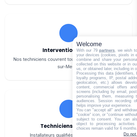
Welcome
Intervention rapide
With our 79
partners
, we wish t
your devices (cookies, pixels in em
Nos techniciens couvrent tout le canton de Belleville-
combine and share your personal
collected on this website or in o
sur-Meuse
us, or obtained later, including in 
Processing this data (identifiers,
loyalty programs, IP, postal add
geolocation, etc.) allows devel
content, commercial offers an
screens (including by email, pos
personalising them, measuring t
audiences. Session recording of
helps improve your experience.
You can "accept all" and withdraw
"cookie" icon, or "continue without
subject to consent. You can als
object to processing activitie
Techniciens certifiés
choices remain valid for 6 months
Do not
Installateurs qualifiés toutes marques