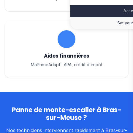
Accep
Set your
Aides financières
MaPrimeAdapt', APA, crédit d'impôt
Panne de monte-escalier à Bras-
sur-Meuse ?
Nos techniciens interviennent rapidement à Bras-sur-