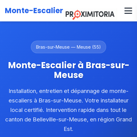
Accueil
Zones d'intervention
Grand Est
Meuse
Monte-Escalier
Canton de Belleville-sur-Meuse
Bras-sur-Meuse
Bras-sur-Meuse — Meuse (55)
Monte-Escalier à Bras-sur-
Meuse
Installation, entretien et dépannage de monte-
escaliers à Bras-sur-Meuse. Votre installateur
local certifié. Intervention rapide dans tout le
canton de Belleville-sur-Meuse, en région Grand
Est.