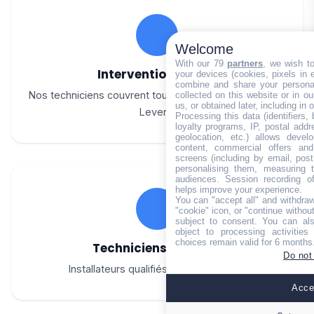
Welcome
With our 79
partners
, we wish t
Intervention rapide
your devices (cookies, pixels in em
combine and share your personal
Nos techniciens couvrent tout le canton de Tourrette-
collected on this website or in o
us, or obtained later, including in 
Levens
Processing this data (identifiers,
loyalty programs, IP, postal add
geolocation, etc.) allows devel
content, commercial offers an
screens (including by email, pos
personalising them, measuring t
audiences. Session recording of
helps improve your experience.
You can "accept all" and withdraw
"cookie" icon, or "continue without
subject to consent. You can als
object to processing activitie
choices remain valid for 6 months
Techniciens certifiés
Do not
Installateurs qualifiés toutes marques
Accep