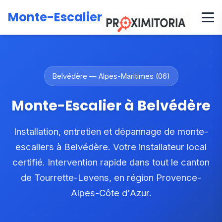
Accueil
Zones d'intervention
Provence-Alpes-Côte d'Azur
Monte-Escalier
Alpes-Maritimes
Canton de Tourrette-Levens
Belvédère
Belvédère — Alpes-Maritimes (06)
Monte-Escalier à Belvédère
Installation, entretien et dépannage de monte-
escaliers à Belvédère. Votre installateur local
certifié. Intervention rapide dans tout le canton
de Tourrette-Levens, en région Provence-
Alpes-Côte d'Azur.