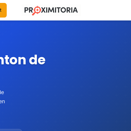
t
nton de
de
en