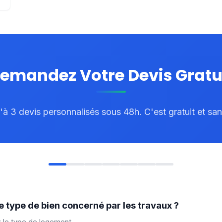
emandez Votre Devis Gratu
à 3 devis personnalisés sous 48h. C'est gratuit et s
le type de bien concerné par les travaux ?
z le type de logement