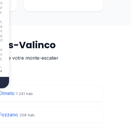
es
ur
s,
s,
ng
es
ng
of
ais-Valinco
or
so
en de votre monte-escalier
t.
 by
Olmeto
1 241 hab.
Fozzano
208 hab.