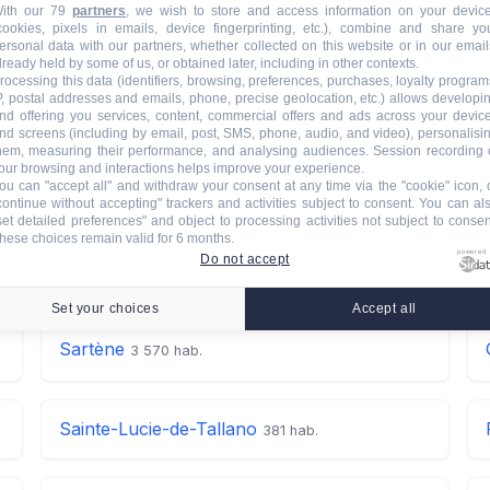
ith our 79
partners
, we wish to store and access information on your devic
cookies, pixels in emails, device fingerprinting, etc.), combine and share yo
ersonal data with our partners, whether collected on this website or in our email
lready held by some of us, or obtained later, including in other contexts.
rocessing this data (identifiers, browsing, preferences, purchases, loyalty program
P, postal addresses and emails, phone, precise geolocation, etc.) allows developi
nd offering you services, content, commercial offers and ads across your devic
nd screens (including by email, post, SMS, phone, audio, and video), personalisi
hem, measuring their performance, and analysing audiences. Session recording 
munes du canton de Sarten
our browsing and interactions helps improve your experience.
ou can "accept all" and withdraw your consent at any time via the "cookie" icon, 
continue without accepting" trackers and activities subject to consent. You can al
tes les communes du canton pour l'installation et l'entreti
set detailed preferences" and object to processing activities not subject to consen
hese choices remain valid for 6 months.
powered
Do not accept
Set your choices
Accept all
Sartène
3 570 hab.
Sainte-Lucie-de-Tallano
381 hab.