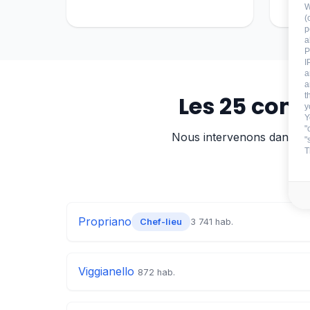
W
(
p
a
P
I
a
a
t
Les 25 com
y
Y
"
Nous intervenons dans tou
"
T
Propriano
3 741 hab.
Chef-lieu
Viggianello
872 hab.