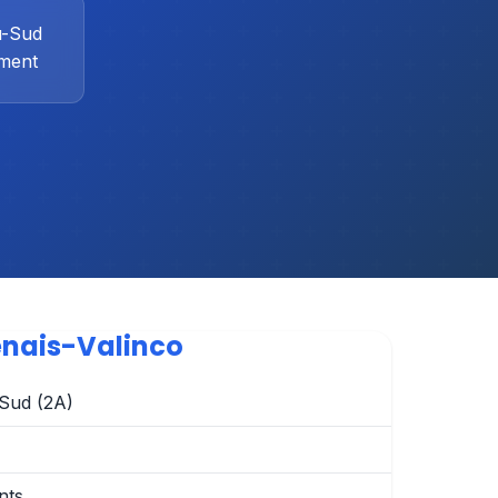
u-Sud
ment
enais-Valinco
Sud (2A)
nts