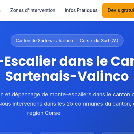
-Sud
Canton de Sartenais-Valinco
s
Zones d'intervention
Infos Pratiques
Devis gratui
Canton de Sartenais-Valinco — Corse-du-Sud (2A)
Escalier dans le Ca
Sartenais-Valinco
tien et dépannage de monte-escaliers dans le canton 
 Nous intervenons dans les 25 communes du canton, 
région Corse.