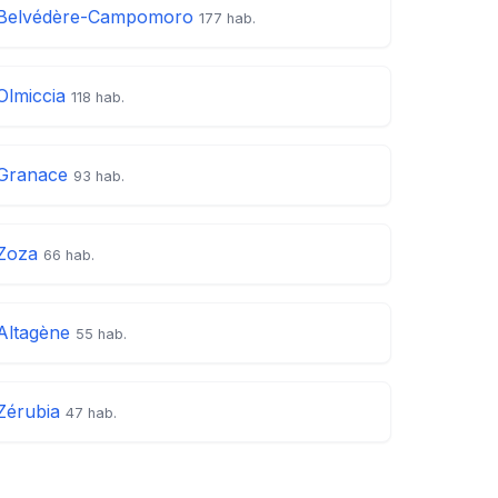
Belvédère-Campomoro
177 hab.
Olmiccia
118 hab.
Granace
93 hab.
Zoza
66 hab.
Altagène
55 hab.
Zérubia
47 hab.