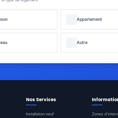
ison
Appartement
reau
Autre
Nos Services
Informatio
Installation neuf
Zones d'interv