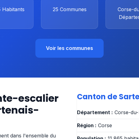
5
Habitants
25
Communes
Corse-d
Départe
Voir les communes
nte-escalier
Canton de Sart
rtenais-
Département :
Corse-du-
Région :
Corse
nnent dans l'ensemble du
Population :
11 865 habita