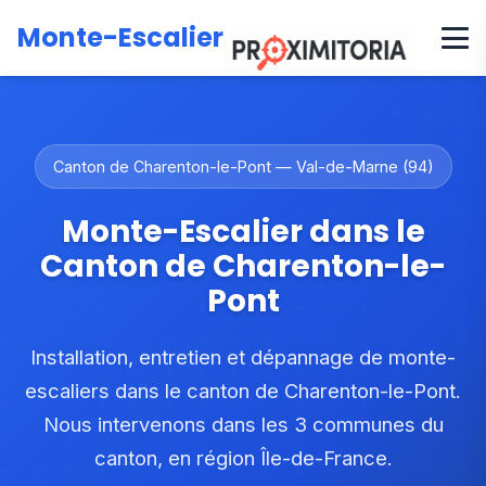
Accueil
Zones d'intervention
Île-de-France
Val-de-Marne
Monte-Escalier
Canton de Charenton-le-Pont
Canton de Charenton-le-Pont — Val-de-Marne (94)
Monte-Escalier dans le
Canton de Charenton-le-
Pont
Installation, entretien et dépannage de monte-
escaliers dans le canton de Charenton-le-Pont.
Nous intervenons dans les 3 communes du
canton, en région Île-de-France.