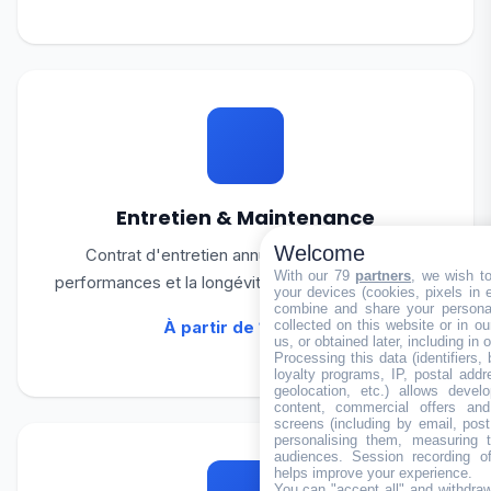
Entretien & Maintenance
Welcome
Contrat d'entretien annuel pour garantir les
With our 79
partners
, we wish t
performances et la longévité de votre équipement.
your devices (cookies, pixels in em
combine and share your personal
collected on this website or in o
À partir de 150 €/an
us, or obtained later, including in 
Processing this data (identifiers,
loyalty programs, IP, postal add
geolocation, etc.) allows devel
content, commercial offers an
screens (including by email, pos
personalising them, measuring t
audiences. Session recording of
helps improve your experience.
You can "accept all" and withdraw