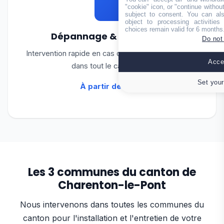
"cookie" icon, or "continue without
subject to consent. You can als
object to processing activitie
choices remain valid for 6 months
Dépannage & Réparation
Do not
Intervention rapide en cas de panne. Déplacement
Accep
dans tout le canton 7j/7.
Set your
À partir de 100 €
Les 3 communes du canton de
Charenton-le-Pont
Nous intervenons dans toutes les communes du
canton pour l'installation et l'entretien de votre