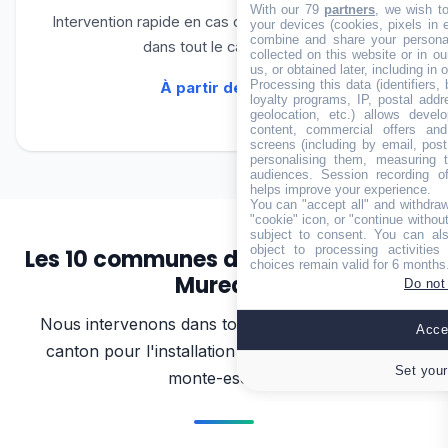
With our 79
partners
, we wish t
Intervention rapide en cas de panne. Déplacement
your devices (cookies, pixels in em
combine and share your personal
dans tout le canton 7j/7.
collected on this website or in o
us, or obtained later, including in 
Processing this data (identifiers,
À partir de 100 €
loyalty programs, IP, postal add
geolocation, etc.) allows devel
content, commercial offers an
screens (including by email, pos
personalising them, measuring t
audiences. Session recording of
helps improve your experience.
You can "accept all" and withdraw
"cookie" icon, or "continue without
subject to consent. You can als
object to processing activitie
Les 10 communes du canton des Les
choices remain valid for 6 months
Mureaux
Do not
Nous intervenons dans toutes les communes du
Accep
canton pour l'installation et l'entretien de votre
Set your
monte-escalier